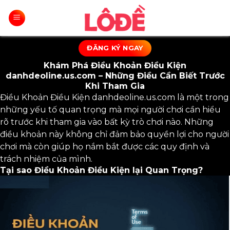
Bỏ
qua
nội
dung
ĐĂNG KÝ NGAY
Khám Phá Điều Khoản Điều Kiện
danhdeoline.us.com – Những Điều Cần Biết Trước
Khi Tham Gia
Điều Khoản Điều Kiện danhdeoline.us.com là một trong
những yếu tố quan trọng mà mọi người chơi cần hiểu
rõ trước khi tham gia vào bất kỳ trò chơi nào. Những
điều khoản này không chỉ đảm bảo quyền lợi cho người
chơi mà còn giúp họ nắm bắt được các quy định và
trách nhiệm của mình.
Tại sao Điều Khoản Điều Kiện lại Quan Trọng?